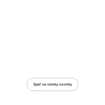
Pr
Digitálny produktový pas
te
Späť na všetky novinky